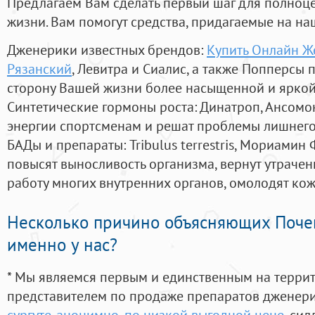
Предлагаем Вам сделать первый шаг для полноц
жизни. Вам помогут средства, придагаемые на на
Дженерики известных брендов:
Купить Онлайн Ж
Рязанский
, Левитра и Сиалис, а также Попперсы 
сторону Вашей жизни более насыщенной и ярко
Синтетические гормоны роста
: Динатроп, Ансомо
энергии спортсменам и решат проблемы лишнего
БАДы и препараты:
Tribulus terrestris, Мориамин
повысят выносливость организма, вернут утрачен
работу многих внутренних органов, омолодят кожу
Несколько причино объясняющих Поче
именно у нас?
* Мы являемся первым и единственным на терри
представителем по продаже препаратов дженер
сургуте. анонимно, по низкой выгодной цене
, си