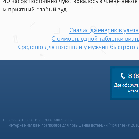
40 часов постоянно чувствовалось в члене неко
и приятный слабый зуд.
Сиалис дженерик в ульян
Стоимость одной таблетки виаг
Средство для потенции у мужчин быстрого д
«Моя Аптека» | Все права защищены
Интернет-магазин препаратов для повышения потенции “Моя аптека” 201