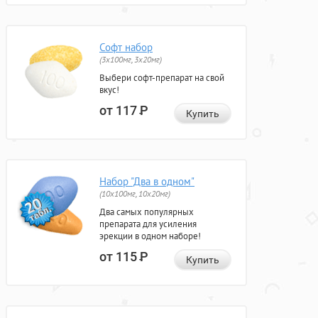
Софт набор
(3x100мг, 3x20мг)
Выбери софт-препарат на свой
вкус!
от 117
Р
Купить
Набор "Два в одном"
(10x100мг, 10x20мг)
Два самых популярных
препарата для усиления
эрекции в одном наборе!
от 115
Р
Купить