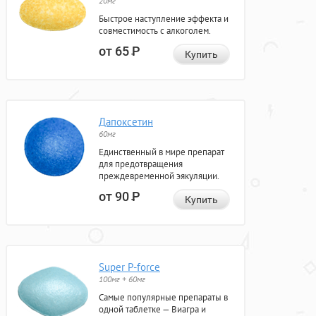
20мг
Быстрое наступление эффекта и
совместимость с алкоголем.
от 65
Р
Купить
Дапоксетин
60мг
Единственный в мире препарат
для предотвращения
преждевременной эякуляции.
от 90
Р
Купить
Super P-force
100мг + 60мг
Самые популярные препараты в
одной таблетке — Виагра и