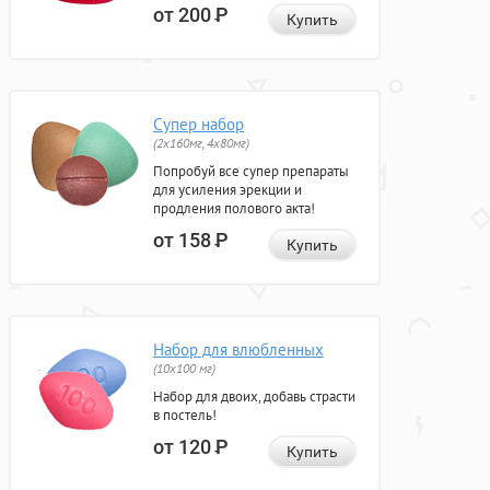
от 200
Р
Купить
Супер набор
(2х160мг, 4х80мг)
Попробуй все супер препараты
для усиления эрекции и
продления полового акта!
от 158
Р
Купить
Набор для влюбленных
(10х100 мг)
Набор для двоих, добавь страсти
в постель!
от 120
Р
Купить