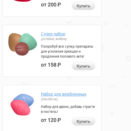
от 200
Р
Купить
Супер набор
(2х160мг, 4х80мг)
Попробуй все супер препараты
для усиления эрекции и
продления полового акта!
от 158
Р
Купить
Набор для влюбленных
(10х100 мг)
Набор для двоих, добавь страсти
в постель!
от 120
Р
Купить