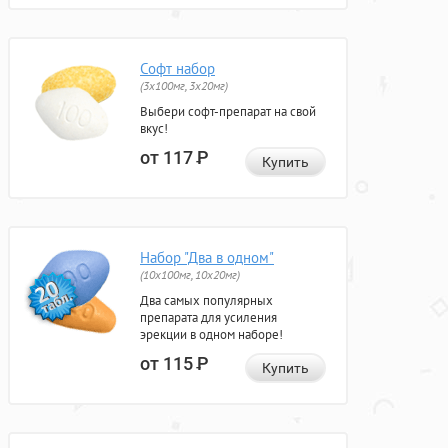
Софт набор
(3x100мг, 3x20мг)
Выбери софт-препарат на свой
вкус!
от 117
Р
Купить
Набор "Два в одном"
(10x100мг, 10x20мг)
Два самых популярных
препарата для усиления
эрекции в одном наборе!
от 115
Р
Купить