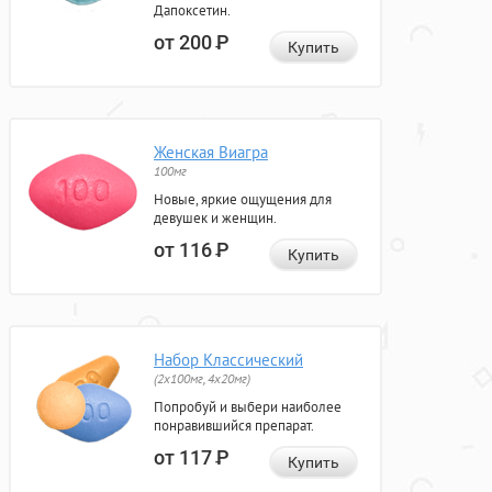
Дапоксетин.
от 200
Р
Купить
Женская Виагра
100мг
Новые, яркие ощущения для
девушек и женщин.
от 116
Р
Купить
Набор Классический
(2x100мг, 4x20мг)
Попробуй и выбери наиболее
понравившийся препарат.
от 117
Р
Купить