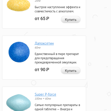
20мг
Быстрое наступление эффекта и
совместимость с алкоголем.
от 65
Р
Купить
Дапоксетин
60мг
Единственный в мире препарат
для предотвращения
преждевременной эякуляции.
от 90
Р
Купить
Super P-force
100мг + 60мг
Самые популярные препараты в
одной таблетке — Виагра и