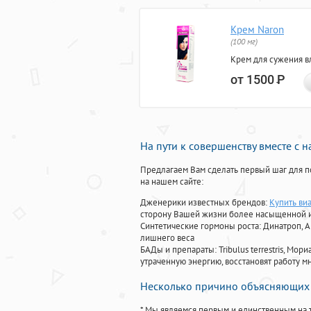
Крем Naron
(100 мг)
Крем для сужения в
от 1500
Р
На пути к совершенству вместе с 
Предлагаем Вам сделать первый шаг для п
на нашем сайте:
Дженерики известных брендов:
Купить ви
сторону Вашей жизни более насыщенной 
Синтетические гормоны роста
: Динатроп, 
лишнего веса
БАДы и препараты:
Tribulus terrestris, М
утраченную энергию, восстановят работу мн
Несколько причино объясняющих 
* Мы являемся первым и единственным на 