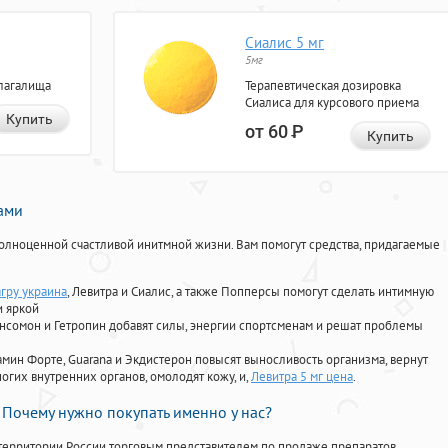
Сиалис 5 мг
5мг
лагалища
Терапевтическая дозировка
Сиалиса для курсового приема
Купить
от 60
Р
Купить
нами
олноценной счастливой инитмной жизни. Вам помогут средства, придагаемые
агру украина
, Левитра и Сиалис, а также Попперсы помогут сделать интимную
и яркой
Ансомон и Гетропин добавят силы, энергии спортсменам и решат проблемы
ориамин Форте, Guarana и Экдистерон повысят выносливость организма, вернут
огих внутренних органов, омолодят кожу, и,
Левитра 5 мг цена
.
Почему нужно покупать именно у нас?
территории России торговым представителем по продаже препаратов