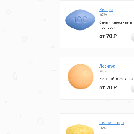
Виагра
100мг
Самый известный в 
препарат
от 70
Р
Левитра
20 мг
Мощный эффект на 5
от 70
Р
Сиалис Софт
20мг