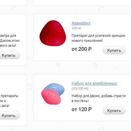
Аванафил
100 мг
евитра для
Препарат для усиления эрекции
 Дапоксетин
нового поколения!
вого акта!
от 200
Р
Купить
Купить
Набор для влюбленных
(10х100 мг)
 препараты
Набор для двоих, добавь страсти
ии и
в постель!
 акта!
от 120
Р
Купить
Купить