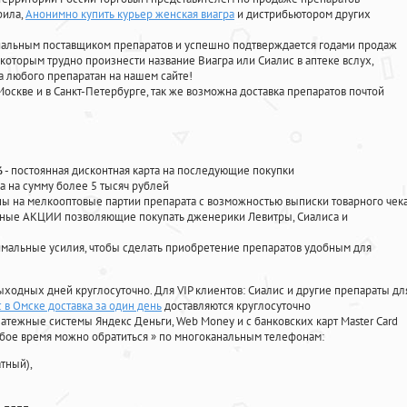
фила
,
Анонимно купить курьер женская виагра
и дистрибьютором других
циальным поставщиком препаратов и успешно подтверждается годами продаж
 которым трудно произнести название Виагра или Сиалис в аптеке вслух,
 любого препаратан на нашем сайте!
Москве и в Санкт-Петербурге, так же возможна доставка препаратов почтой
%
- постоянная дисконтная карта на последующие покупки
а на сумму более 5 тысяч рублей
 на мелкооптовые партии препарата с возможностью выписки товарного чек
личные АКЦИИ позволяющие покупать дженерики Левитры, Сиалиса и
мальные усилия, чтобы сделать приобретение препаратов удобным для
ыходных дней круглосуточно. Для VIP клиентов: Сиалис и другие препараты дл
 в Омске доставка за один день
доставляются круглосуточно
атежные системы Яндекс Деньги, Web Money и с банковских карт Master Card
юбое время можно обратиться
»
по многоканальным телефонам:
тный),