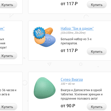
от 117
Р
Купить
Купить
ом"
Набор "Три в одном"
(10x100мг, 20x20мг)
ных
Большой набор из 3-х
ения
препаратов.
боре!
от 117
Р
Купить
Купить
Супер Виагра
100 + 60 мг
 36 часов и
Виагра и Дапоксетин в одной
 акта в
таблетке. Усиление эрекции и
продление полового акта!
от 90
Р
Купить
Купить