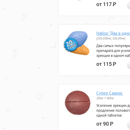
от 117
Р
Набор "Два в одн
(10x100мг, 10x20мг)
Два самых популяр
препарата для усил
эрекции в одном на
от 115
Р
Супер Сиалис
20мг + 60мг
Усиление эрекции до
продление полового
одной таблетке.
от 90
Р