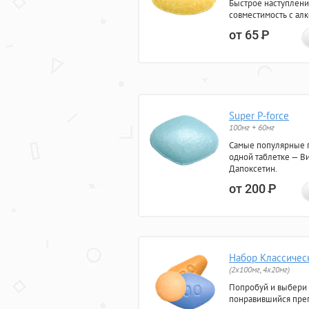
Быстрое наступлени
совместимость с ал
от 65
Р
Super P-force
100мг + 60мг
Самые популярные 
одной таблетке — Ви
Дапоксетин.
от 200
Р
Набор Классичес
(2x100мг, 4x20мг)
Попробуй и выбери
понравившийся преп