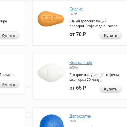
Сиалис
20 мг
мире
Самый долгоиграющий
препарат. Эффект до 36 часов.
от 70
Р
Купить
Купить
Виагра Софт
100мг
ть часов.
Быстрое наступление эффекта,
уже через 20 минут.
Купить
от 65
Р
Купить
Дапоксетин
60мг