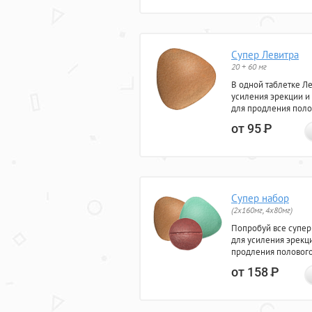
Супер Левитра
20 + 60 мг
В одной таблетке Л
усиления эрекции и
для продления поло
от 95
Р
Супер набор
(2х160мг, 4х80мг)
Попробуй все супер
для усиления эрекц
продления полового
от 158
Р