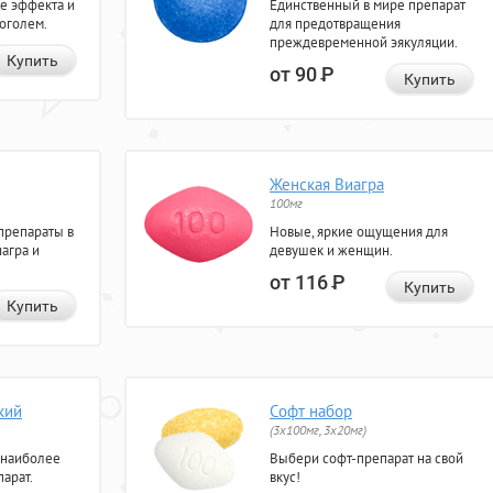
е эффекта и
Единственный в мире препарат
коголем.
для предотвращения
преждевременной эякуляции.
Купить
от 90
Р
Купить
Женская Виагра
100мг
препараты в
Новые, яркие ощущения для
агра и
девушек и женщин.
от 116
Р
Купить
Купить
кий
Софт набор
(3x100мг, 3x20мг)
 наиболее
Выбери софт-препарат на свой
арат.
вкус!