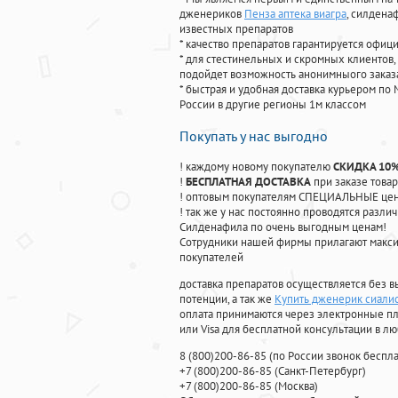
дженериков
Пенза аптека виагра
, силдена
известных препаратов
* качество препаратов гарантируется офи
* для стестинельных и скромных клиентов,
подойдет возможность анонимныого заказа
* быстрая и удобная доставка курьером по 
России в другие регионы 1м классом
Покупать у нас выгодно
! каждому новому покупателю
СКИДКА 10
!
БЕСПЛАТНАЯ ДОСТАВКА
при заказе товар
! оптовым покупателям СПЕЦИАЛЬНЫЕ цены
! так же у нас постоянно проводятся раз
Силденафила по очень выгодным ценам!
Cотрудники нашей фирмы прилагают макси
покупателей
доставка препаратов осуществляется без в
потенции, а так же
Купить дженерик сиалис
оплата принимаются через электронные пл
или Visa для бесплатной консультации в л
8
(800
)200-86-85
(
по России звонок беспла
+7
(800
)200-86-85
(
Санкт-Петербург)
+7
(800
)200-86-85
(
Москва)