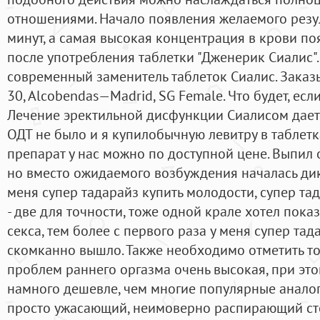
отношениями. Начало появления желаемого резул
минут, а самая высокая концентрация в крови поя
после употребления таблетки "Дженерик Сиалис". 
современный заменитель таблеток Сиалис. Заказыв
30, Alcobendas—Madrid, SG Female. Что будет, ес
Лечение эректильной дисфункции Сиалисом дает
ОДТ не было и я купилобычную левитру в таблетка
препарат у нас можно по доступной цене. Выпил о
но вместо ожидаемого возбуждения началась дик
меня супер тадарайз купить молодости, супер та
- две для точности, тоже одной крале хотел пока
секса, тем более с первого раза у меня супер тад
скомканно вышло. Также необходимо отметить то
проблем раннего оргазма очень высокая, при эт
намного дешевле, чем многие популярные аналог
просто ужасающий, неимоверно распирающий сто