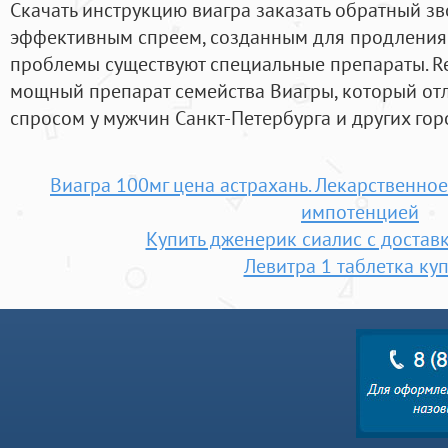
Скачать инструкцию виагра заказать обратный з
эффективным спреем, созданным для продления 
проблемы существуют специальные препараты. R
мощный препарат семейства Виагры, который о
спросом у мужчин Санкт-Петербурга и других гор
Виагра 100мг цена астрахань. Лекарственное
импотенцией
Купить дженерик сиалис с достав
Левитра 1 таблетка ку