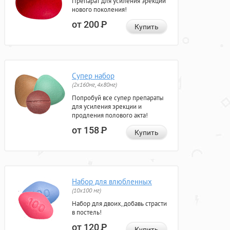
Препарат для усиления эрекции
нового поколения!
от 200
Р
Купить
Супер набор
(2х160мг, 4х80мг)
Попробуй все супер препараты
для усиления эрекции и
продления полового акта!
от 158
Р
Купить
Набор для влюбленных
(10х100 мг)
Набор для двоих, добавь страсти
в постель!
от 120
Р
Купить