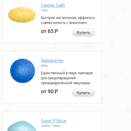
Сиалис Софт
20мг
Быстрое наступление эффекта и
совместимость с алкоголем.
от 65
Р
Купить
Дапоксетин
60мг
Единственный в мире препарат
для предотвращения
преждевременной эякуляции.
от 90
Р
Купить
Super P-force
100мг + 60мг