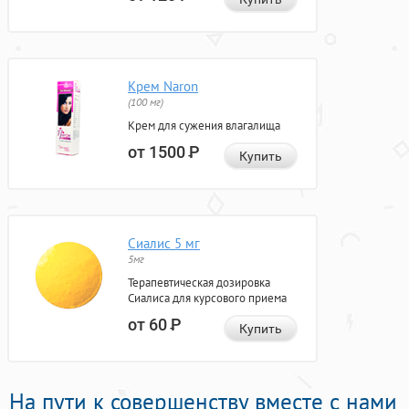
Крем Naron
(100 мг)
Крем для сужения влагалища
от 1500
Р
Купить
Сиалис 5 мг
5мг
Терапевтическая дозировка
Сиалиса для курсового приема
от 60
Р
Купить
На пути к совершенству вместе с нами