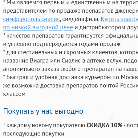
* Мы являемся первым и единственным на терри
представителем по продаже препаратов дженер
симферополь сиалис
, силденафила
,
Купить виагр
по низкой выгодной цене
и дистрибьютором друг
* качество препаратов гарантируется официаль
и успешно подтверждается годами продаж
* для стестинельных и скромных клиентов, кото
название Виагра или Сиалис в аптеке вслух, под
анонимныого заказа любого препаратан на наше
* быстрая и удобная доставка курьером по Москве
же возможна доставка препаратов почтой России
классом
Покупать у нас выгодно
! каждому новому покупателю
СКИДКА 10%
- пос
последующие покупки