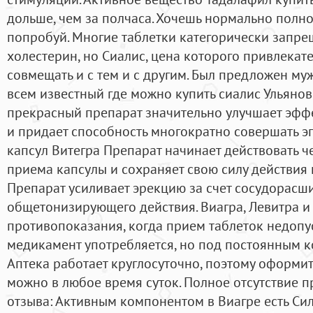
дольше, чем за полчаса. Хочешь нормально полн
попробуй. Многие таблетки категорически запре
холестерин, но Сиалис, цена которого привлекат
совмещать и с тем и с другим. Был предложен му
всем известный где можно купить сиалис Ульяновс
прекрасный препарат значительно улучшает эффе
и придает способность многократно совершать э
капсул Витегра Препарат начинает действовать че
приема капсулы и сохраняет свою силу действия 
Препарат усиливает эрекцию за счет сосудорас
общетонизирующего действия. Виагра, Левитра и
противопоказания, когда прием таблеток недопус
медикамент употребляется, но под постоянным к
Аптека работает круглосуточно, поэтому оформит
можно в любое время суток. Полное отсутствие 
отзыва: Активным компонентом в Виагре есть Си