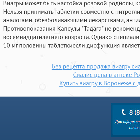
Виагры может быть настойка розовой родиолы, ко
Нельзя принимать таблетки совместно с нитрогли
аналогами, обезболивающими лекарствами, анти
Противопоказания Капсулы "Тадага" не рекомен
восемнадцатилетнего возраста. Однако специали
10 мг половины таблеткиесли дисфункция являет
Без рецепта продажа виагру си
Сиалис цена в аптеке Р
Купить виагру в Воронеже с 