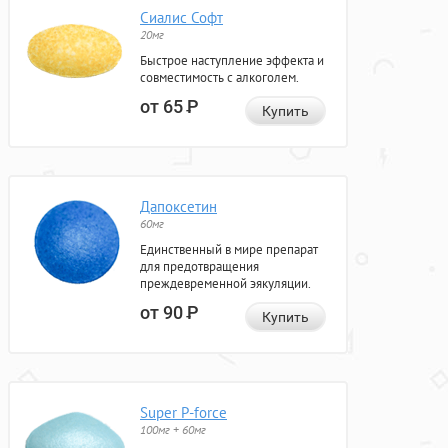
Сиалис Софт
20мг
Быстрое наступление эффекта и
совместимость с алкоголем.
от 65
Р
Купить
Дапоксетин
60мг
Единственный в мире препарат
для предотвращения
преждевременной эякуляции.
от 90
Р
Купить
Super P-force
100мг + 60мг