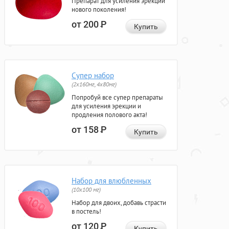
Препарат для усиления эрекции
нового поколения!
от 200
Р
Купить
Супер набор
(2х160мг, 4х80мг)
Попробуй все супер препараты
для усиления эрекции и
продления полового акта!
от 158
Р
Купить
Набор для влюбленных
(10х100 мг)
Набор для двоих, добавь страсти
в постель!
от 120
Р
Купить