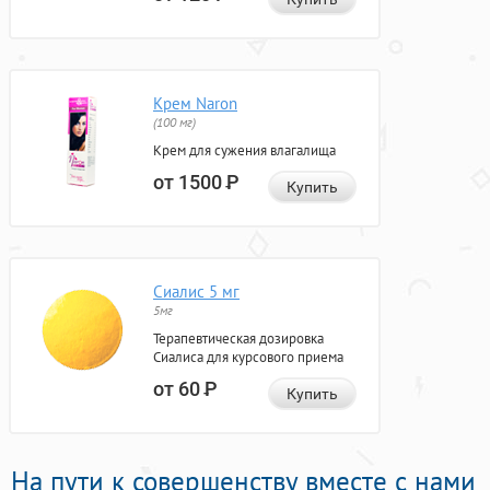
Крем Naron
(100 мг)
Крем для сужения влагалища
от 1500
Р
Купить
Сиалис 5 мг
5мг
Терапевтическая дозировка
Сиалиса для курсового приема
от 60
Р
Купить
На пути к совершенству вместе с нами