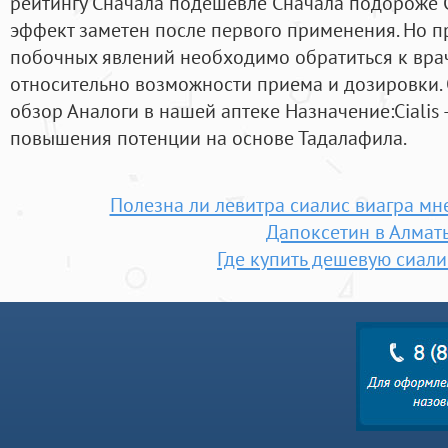
рейтингу Сначала подешевле Сначала подороже 
эффект заметен после первого применения. Но 
побочных явлений необходимо обратиться к врач
относительно возможности приема и дозировки.
обзор Аналоги в нашей аптеке Назначение:Cialis 
повышения потенции на основе Тадалафила.
Полезна ли левитра сиалис виагра мн
Дапоксетин в Алмат
Где купить дешевую сиали