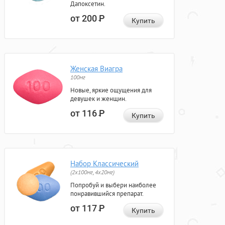
Дапоксетин.
от 200
Р
Купить
Женская Виагра
100мг
Новые, яркие ощущения для
девушек и женщин.
от 116
Р
Купить
Набор Классический
(2x100мг, 4x20мг)
Попробуй и выбери наиболее
понравившийся препарат.
от 117
Р
Купить