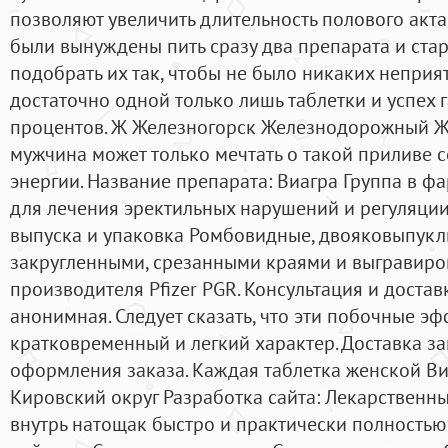
позволяют увеличить длительность полового акт
были вынуждены пить сразу два препарата и ста
подобрать их так, чтобы не было никаких неприя
достаточно одной только лишь таблетки и успех 
процентов. Ж Железногорск Железнодорожный Ж
мужчина может только мечтать о такой приливе 
энергии. Название препарата: Виагра Группа в ф
для лечения эректильных нарушений и регуляции
выпуска и упаковка Ромбовидные, двояковыпуклые
закругленными, срезанными краями и выгравир
производителя Pfizer PGR. Консультация и доста
анонимная. Следует сказать, что эти побочные э
кратковременный и легкий характер. Доставка з
оформления заказа. Каждая таблетка женской Ви
Кировский округ Разработка сайта: Лекарственн
внутрь натощак быстро и практически полностью