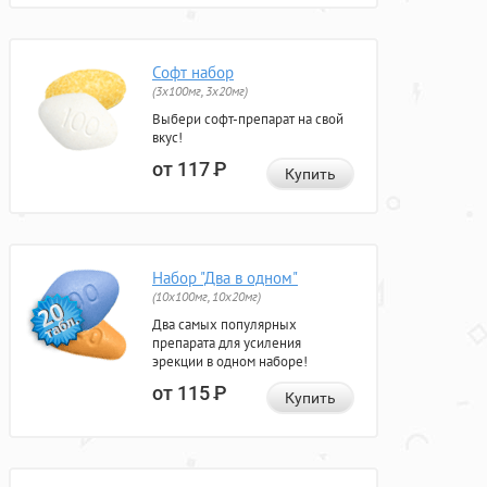
Софт набор
(3x100мг, 3x20мг)
Выбери софт-препарат на свой
вкус!
от 117
Р
Купить
Набор "Два в одном"
(10x100мг, 10x20мг)
Два самых популярных
препарата для усиления
эрекции в одном наборе!
от 115
Р
Купить