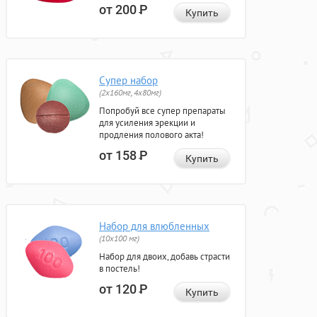
от 200
Р
Купить
Супер набор
(2х160мг, 4х80мг)
Попробуй все супер препараты
для усиления эрекции и
продления полового акта!
от 158
Р
Купить
Набор для влюбленных
(10х100 мг)
Набор для двоих, добавь страсти
в постель!
от 120
Р
Купить