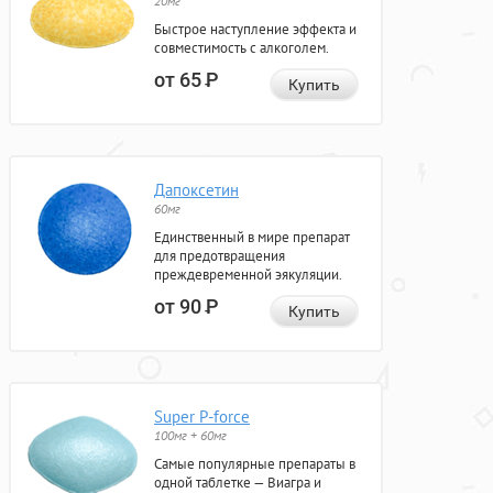
20мг
Быстрое наступление эффекта и
совместимость с алкоголем.
от 65
Р
Купить
Дапоксетин
60мг
Единственный в мире препарат
для предотвращения
преждевременной эякуляции.
от 90
Р
Купить
Super P-force
100мг + 60мг
Самые популярные препараты в
одной таблетке — Виагра и