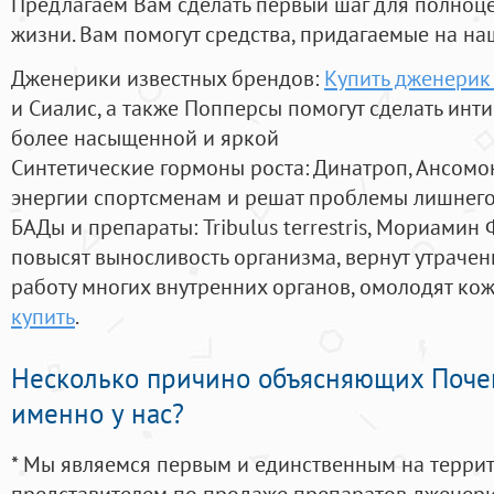
Предлагаем Вам сделать первый шаг для полноц
жизни. Вам помогут средства, придагаемые на на
Дженерики известных брендов:
Купить дженерик
и Сиалис, а также Попперсы помогут сделать ин
более насыщенной и яркой
Синтетические гормоны роста
: Динатроп, Ансомо
энергии спортсменам и решат проблемы лишнего
БАДы и препараты:
Tribulus terrestris, Мориамин
повысят выносливость организма, вернут утрачен
работу многих внутренних органов, омолодят кожу
купить
.
Несколько причино объясняющих Поче
именно у нас?
* Мы являемся первым и единственным на терри
представителем по продаже препаратов дженер