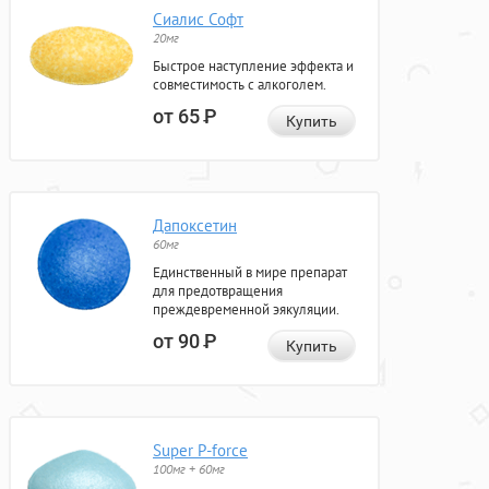
Сиалис Софт
20мг
Быстрое наступление эффекта и
совместимость с алкоголем.
от 65
Р
Купить
Дапоксетин
60мг
Единственный в мире препарат
для предотвращения
преждевременной эякуляции.
от 90
Р
Купить
Super P-force
100мг + 60мг