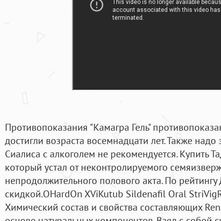
Противопоказания "Камагра Гель" противопоказа
достигли возраста восемнадцати лет. Также надо 
Сиалиса с алкоголем не рекомендуется. Купить Т
который устал от неконтролируемого семяизверж
непродолжительного полового акта. По рейтингу
скидкой.OHardOn XViKutub Sildenafil Oral StriVig
Химический состав и свойства составляющих Ren
основе натуральных компонентов. Взял с собой с