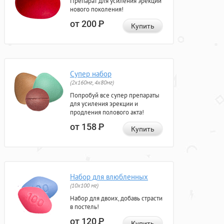
Препарат для усиления эрекции
нового поколения!
от 200
Р
Купить
Супер набор
(2х160мг, 4х80мг)
Попробуй все супер препараты
для усиления эрекции и
продления полового акта!
от 158
Р
Купить
Набор для влюбленных
(10х100 мг)
Набор для двоих, добавь страсти
в постель!
от 120
Р
Купить