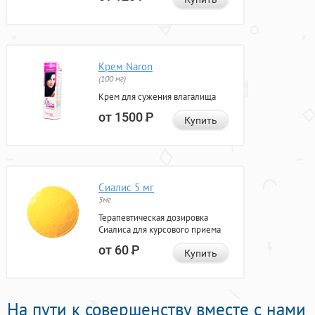
Крем Naron
(100 мг)
Крем для сужения влагалища
от 1500
Р
Купить
Сиалис 5 мг
5мг
Терапевтическая дозировка
Сиалиса для курсового приема
от 60
Р
Купить
На пути к совершенству вместе с нами