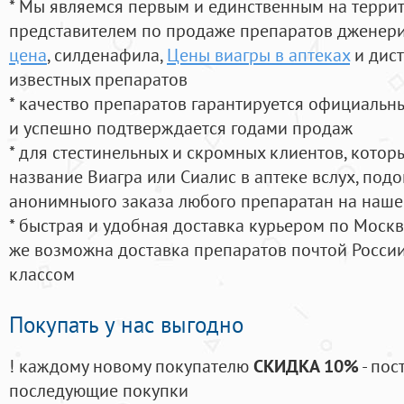
* Мы являемся первым и единственным на терри
представителем по продаже препаратов дженер
цена
, силденафила
,
Цены виагры в аптеках
и дис
известных препаратов
* качество препаратов гарантируется официаль
и успешно подтверждается годами продаж
* для стестинельных и скромных клиентов, кото
название Виагра или Сиалис в аптеке вслух, под
анонимныого заказа любого препаратан на наше
* быстрая и удобная доставка курьером по Москве
же возможна доставка препаратов почтой России
классом
Покупать у нас выгодно
! каждому новому покупателю
СКИДКА 10%
- пос
последующие покупки