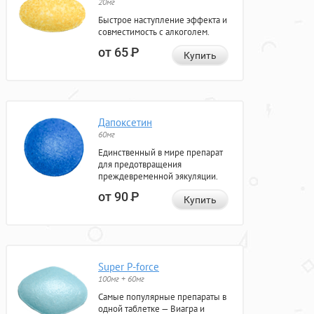
20мг
Быстрое наступление эффекта и
совместимость с алкоголем.
от 65
Р
Купить
Дапоксетин
60мг
Единственный в мире препарат
для предотвращения
преждевременной эякуляции.
от 90
Р
Купить
Super P-force
100мг + 60мг
Самые популярные препараты в
одной таблетке — Виагра и