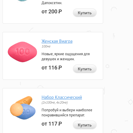
Дапоксетин.
от 200
Р
Купить
Женская Виагра
100мг
Новые, яркие ощущения для
девушек и женщин.
от 116
Р
Купить
Набор Классический
(2x100мг, 4x20мг)
Попробуй и выбери наиболее
понравившийся препарат.
от 117
Р
Купить