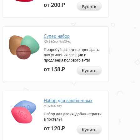
от 200
Р
Купить
Супер набор
(2х160мг, 4х80мг)
Попробуй все супер препараты
для усиления эрекции и
продления полового акта!
от 158
Р
Купить
Набор для влюбленных
(10х100 мг)
Набор для двоих, добавь страсти
в постель!
от 120
Р
Купить