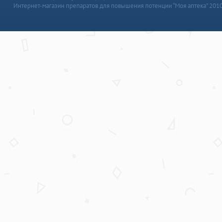
Интернет-магазин препаратов для повышения потенции “Моя аптека” 201