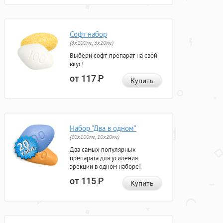
Софт набор
(3x100мг, 3x20мг)
Выбери софт-препарат на свой
вкус!
от 117
Р
Купить
Набор "Два в одном"
(10x100мг, 10x20мг)
Два самых популярных
препарата для усиления
эрекции в одном наборе!
от 115
Р
Купить