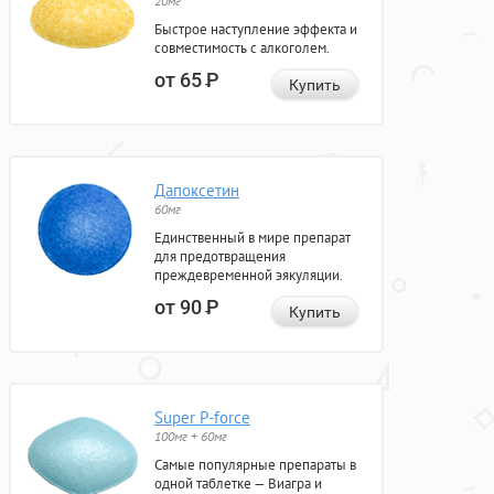
20мг
Быстрое наступление эффекта и
совместимость с алкоголем.
от 65
Р
Купить
Дапоксетин
60мг
Единственный в мире препарат
для предотвращения
преждевременной эякуляции.
от 90
Р
Купить
Super P-force
100мг + 60мг
Самые популярные препараты в
одной таблетке — Виагра и