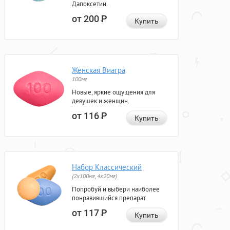
Дапоксетин.
от 200
Р
Купить
Женская Виагра
100мг
Новые, яркие ощущения для
девушек и женщин.
от 116
Р
Купить
Набор Классический
(2x100мг, 4x20мг)
Попробуй и выбери наиболее
понравившийся препарат.
от 117
Р
Купить