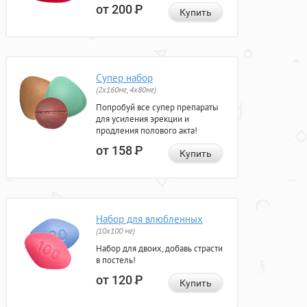
от 200
Р
Купить
Супер набор
(2х160мг, 4х80мг)
Попробуй все супер препараты
для усиления эрекции и
продления полового акта!
от 158
Р
Купить
Набор для влюбленных
(10х100 мг)
Набор для двоих, добавь страсти
в постель!
от 120
Р
Купить