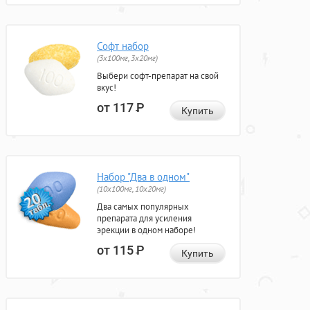
Софт набор
(3x100мг, 3x20мг)
Выбери софт-препарат на свой
вкус!
от 117
Р
Купить
Набор "Два в одном"
(10x100мг, 10x20мг)
Два самых популярных
препарата для усиления
эрекции в одном наборе!
от 115
Р
Купить