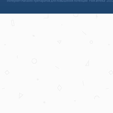
Интернет-магазин препаратов для повышения потенции “Моя аптека” 201