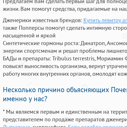
Предлагаем Вам сделать первый шаг для полноц
жизни. Вам помогут средства, придагаемые на на
Дженерики известных брендов:
Купить левитру а
также Попперсы помогут сделать интимную стор
насыщенной и яркой
Синтетические гормоны роста
: Динатроп, Ансомо
энергии спортсменам и решат проблемы лишнего
БАДы и препараты:
Tribulus terrestris, Мориамин
повысят выносливость организма, вернут утрачен
работу многих внутренних органов, омолодят кожу
Несколько причино объясняющих Поче
именно у нас?
* Мы являемся первым и единственным на терри
представителем по продаже препаратов дженер
Лыткарино
, силденафила
,
Если ослабла эрекция
и